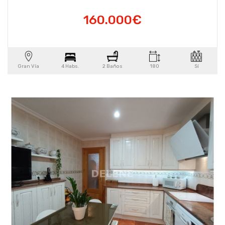
160.000€
Gran Vía
4 Habs.
2 Baños
180
Sí