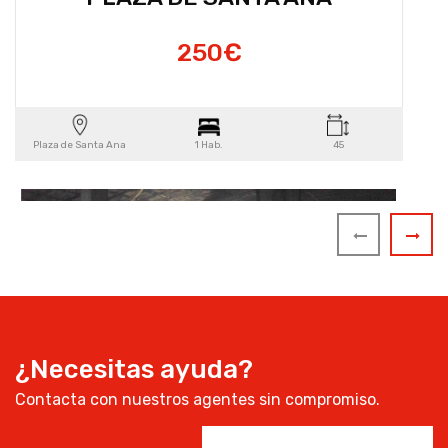
250€
Plaza de Santa Ana
1 Hab.
45
¿Necesitas ayuda?
Contacta con nuestros agentes sin compromiso.