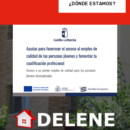
¿DÓNDE ESTAMOS?
507 LOCAL COMERCIAL CRUZ
DE LOS CAÍDOS
390€
Cruz de los Caídos
1 Hab.
160