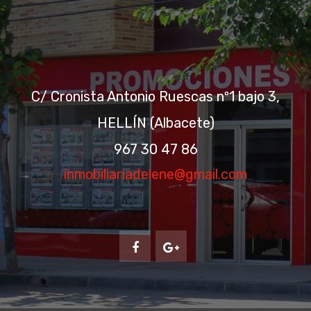
C/ Cronista Antonio Ruescas nº1 bajo 3,
650 OFICINA EN GRAN VÍA
HELLÍN (Albacete)
400€
967 30 47 86
inmobiliariadelene@gmail.com
Gran Vía
1 Hab.
1 Baño
54