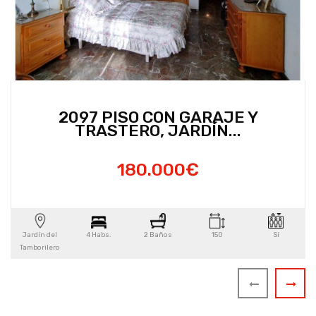
2097 PISO CON GARAJE Y
TRASTERO, JARDÍN...
180.000€
Jardín del
4 Habs.
2 Baños
150
Sí
Tamborilero