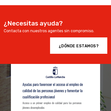
¿Necesitas ayuda?
Contacta con nuestros agentes sin compromiso.
¿DÓNDE ESTAMOS?
1054 FINCA RÚSTICA EN
ALBATANA
50.000€
Albatana