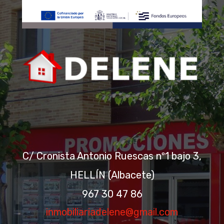
80000
C/ Cronista Antonio Ruescas nº1 bajo 3,
HELLÍN (Albacete)
298 SOLAR URBANO EN
967 30 47 86
TOBARRA
inmobiliariadelene@gmail.com